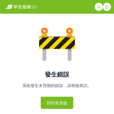
發生錯誤
系統發生未預期的錯誤，請稍後再試。
回到首頁