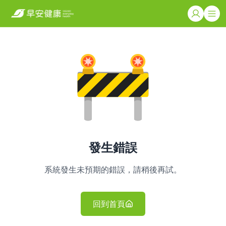
發生錯誤
系統發生未預期的錯誤，請稍後再試。
回到首頁