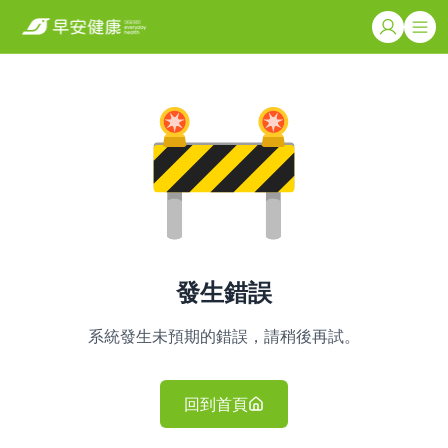
發生錯誤
系統發生未預期的錯誤，請稍後再試。
回到首頁