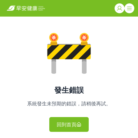
發生錯誤
系統發生未預期的錯誤，請稍後再試。
回到首頁