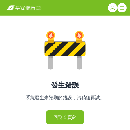
發生錯誤
系統發生未預期的錯誤，請稍後再試。
回到首頁