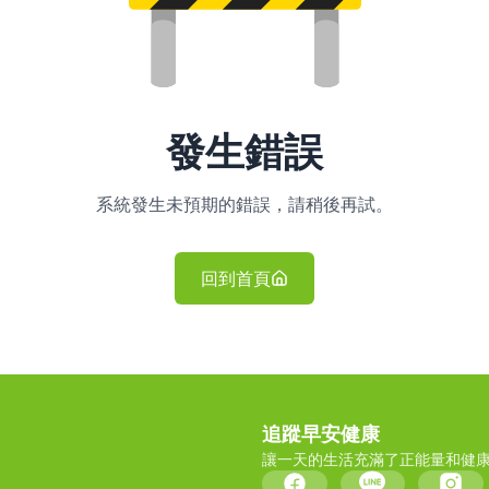
發生錯誤
系統發生未預期的錯誤，請稍後再試。
回到首頁
追蹤早安健康
讓一天的生活充滿了正能量和健