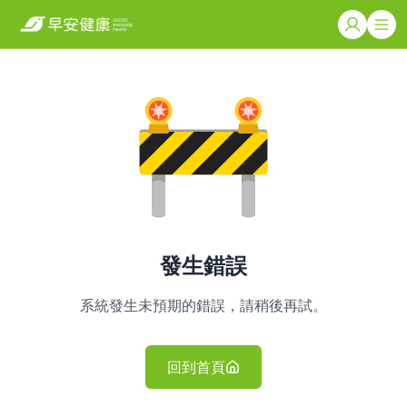
發生錯誤
系統發生未預期的錯誤，請稍後再試。
回到首頁