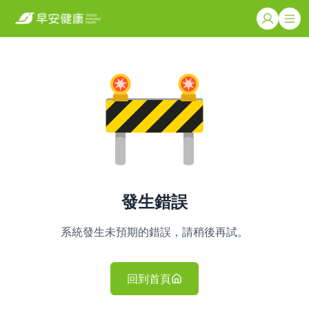
發生錯誤
系統發生未預期的錯誤，請稍後再試。
回到首頁