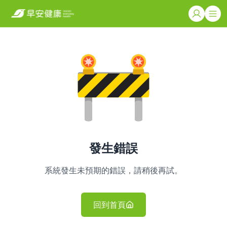
發生錯誤
系統發生未預期的錯誤，請稍後再試。
回到首頁