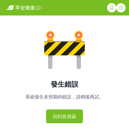
發生錯誤
系統發生未預期的錯誤，請稍後再試。
回到首頁