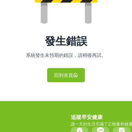
發生錯誤
系統發生未預期的錯誤，請稍後再試。
回到首頁
追蹤早安健康
讓一天的生活充滿了正能量和健