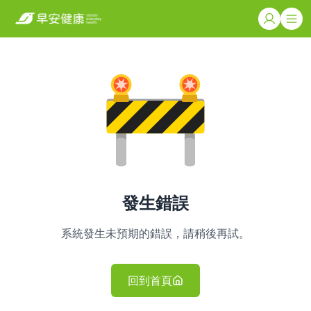
發生錯誤
系統發生未預期的錯誤，請稍後再試。
回到首頁