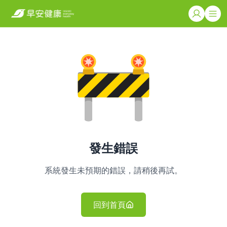
發生錯誤
系統發生未預期的錯誤，請稍後再試。
回到首頁