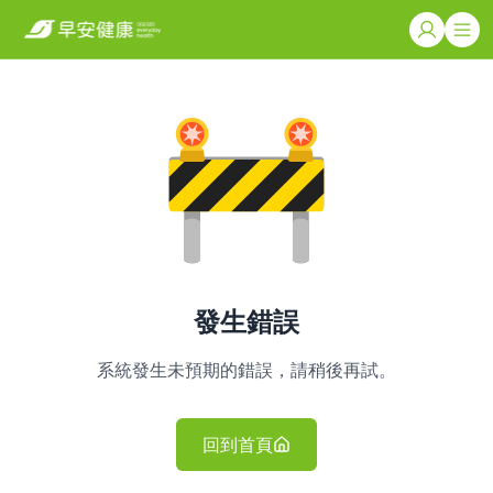
發生錯誤
系統發生未預期的錯誤，請稍後再試。
回到首頁