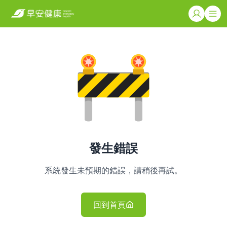
發生錯誤
系統發生未預期的錯誤，請稍後再試。
回到首頁