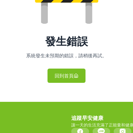
發生錯誤
系統發生未預期的錯誤，請稍後再試。
回到首頁
追蹤早安健康
讓一天的生活充滿了正能量和健