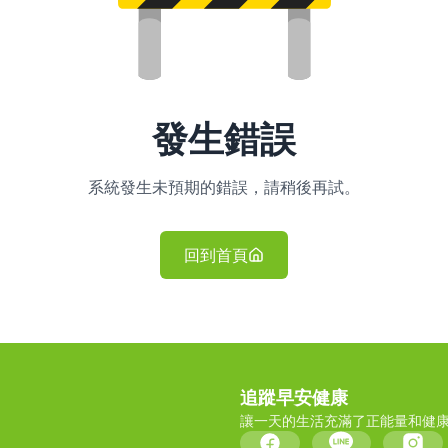
發生錯誤
系統發生未預期的錯誤，請稍後再試。
回到首頁
追蹤早安健康
讓一天的生活充滿了正能量和健