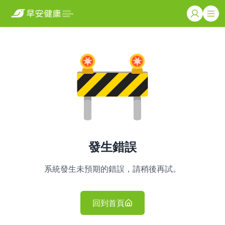
發生錯誤
系統發生未預期的錯誤，請稍後再試。
回到首頁