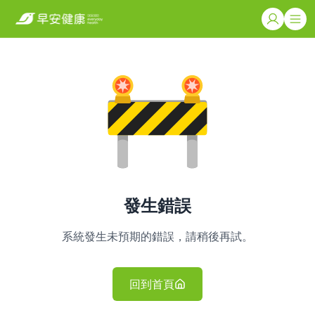
發生錯誤
系統發生未預期的錯誤，請稍後再試。
回到首頁