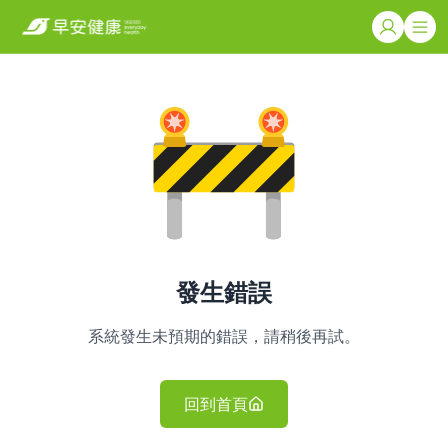
發生錯誤
系統發生未預期的錯誤，請稍後再試。
回到首頁