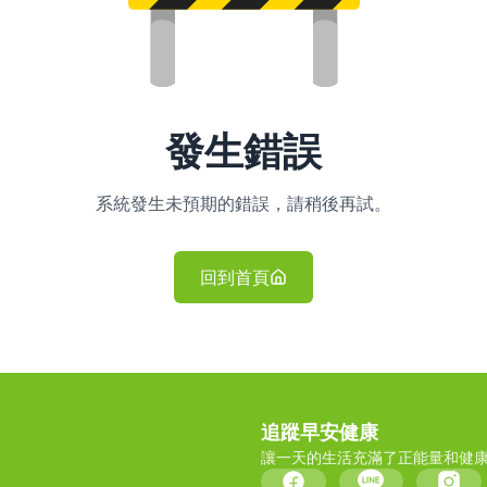
發生錯誤
系統發生未預期的錯誤，請稍後再試。
回到首頁
追蹤早安健康
讓一天的生活充滿了正能量和健