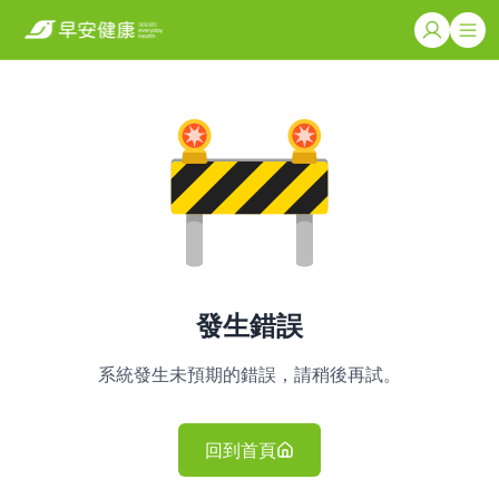
發生錯誤
系統發生未預期的錯誤，請稍後再試。
回到首頁