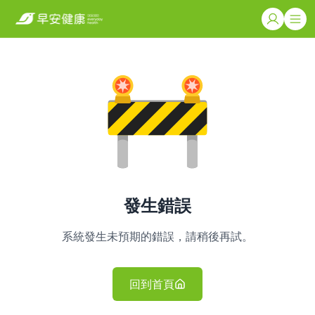
發生錯誤
系統發生未預期的錯誤，請稍後再試。
回到首頁