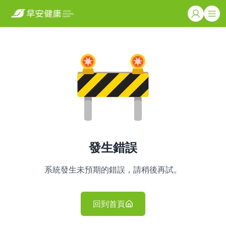
發生錯誤
系統發生未預期的錯誤，請稍後再試。
回到首頁