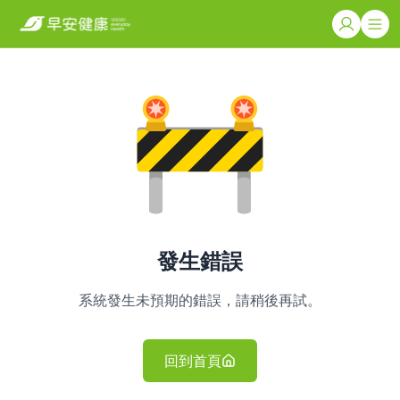
發生錯誤
系統發生未預期的錯誤，請稍後再試。
回到首頁