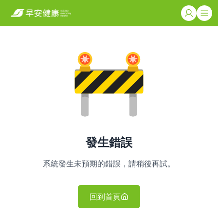
發生錯誤
系統發生未預期的錯誤，請稍後再試。
回到首頁