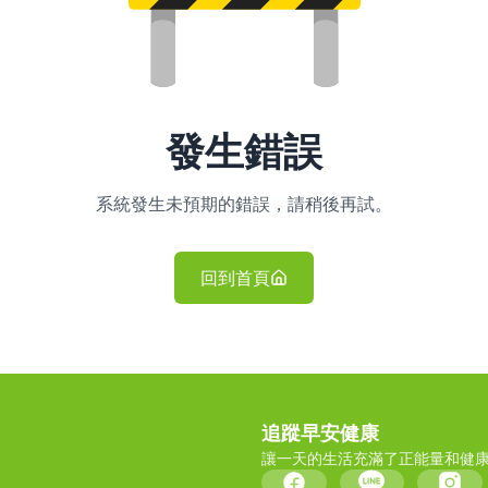
發生錯誤
系統發生未預期的錯誤，請稍後再試。
回到首頁
追蹤早安健康
讓一天的生活充滿了正能量和健