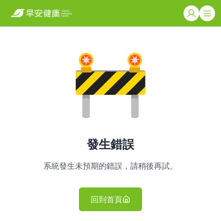
發生錯誤
系統發生未預期的錯誤，請稍後再試。
回到首頁