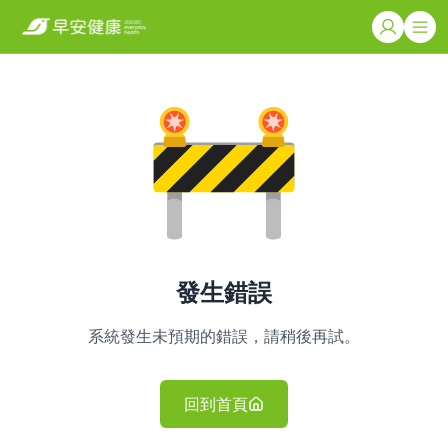
發生錯誤
系統發生未預期的錯誤，請稍後再試。
回到首頁