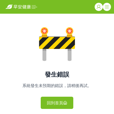
發生錯誤
系統發生未預期的錯誤，請稍後再試。
回到首頁