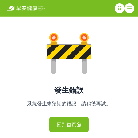
發生錯誤
系統發生未預期的錯誤，請稍後再試。
回到首頁