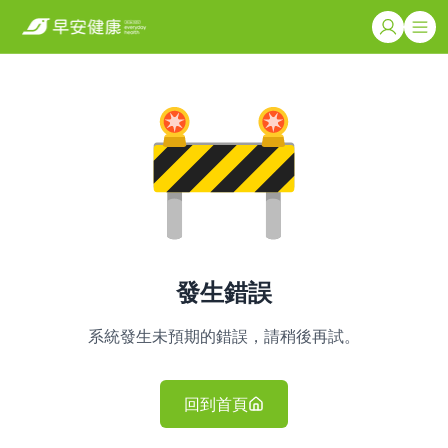
發生錯誤
系統發生未預期的錯誤，請稍後再試。
回到首頁