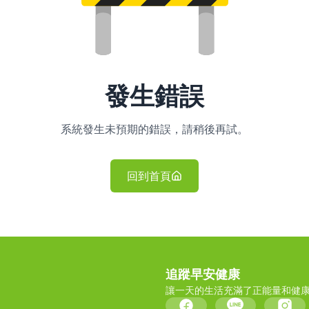
發生錯誤
系統發生未預期的錯誤，請稍後再試。
回到首頁
追蹤早安健康
讓一天的生活充滿了正能量和健