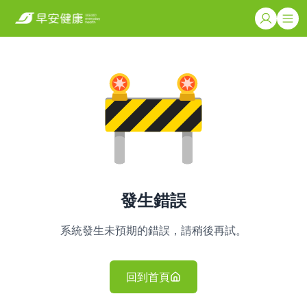
發生錯誤
系統發生未預期的錯誤，請稍後再試。
回到首頁