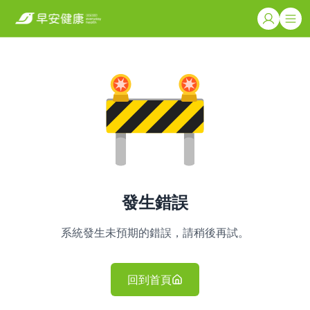
發生錯誤
系統發生未預期的錯誤，請稍後再試。
回到首頁