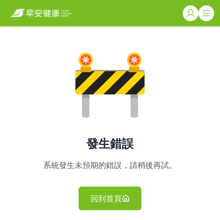
發生錯誤
系統發生未預期的錯誤，請稍後再試。
回到首頁