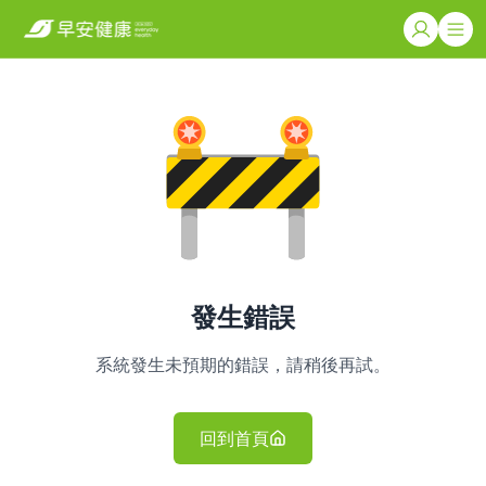
發生錯誤
系統發生未預期的錯誤，請稍後再試。
回到首頁