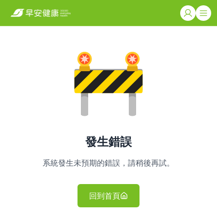
發生錯誤
系統發生未預期的錯誤，請稍後再試。
回到首頁