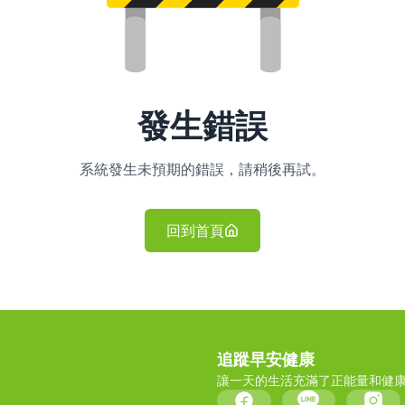
發生錯誤
系統發生未預期的錯誤，請稍後再試。
回到首頁
追蹤早安健康
讓一天的生活充滿了正能量和健