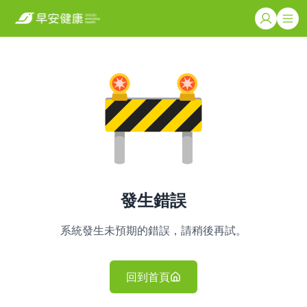
發生錯誤
系統發生未預期的錯誤，請稍後再試。
回到首頁