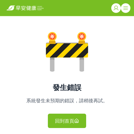
發生錯誤
系統發生未預期的錯誤，請稍後再試。
回到首頁