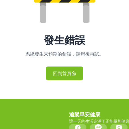
發生錯誤
系統發生未預期的錯誤，請稍後再試。
回到首頁
追蹤早安健康
讓一天的生活充滿了正能量和健