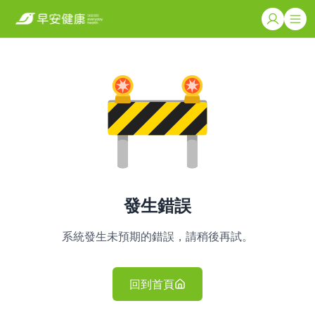
發生錯誤
系統發生未預期的錯誤，請稍後再試。
回到首頁