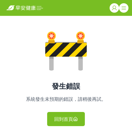
發生錯誤
系統發生未預期的錯誤，請稍後再試。
回到首頁