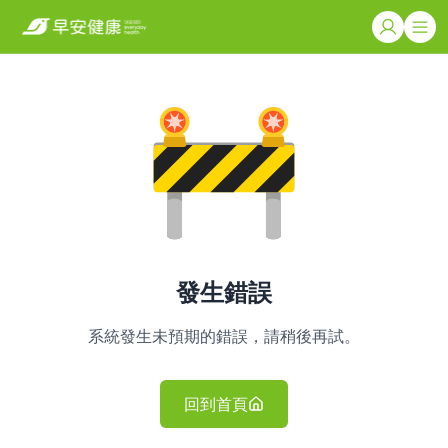
發生錯誤
系統發生未預期的錯誤，請稍後再試。
回到首頁