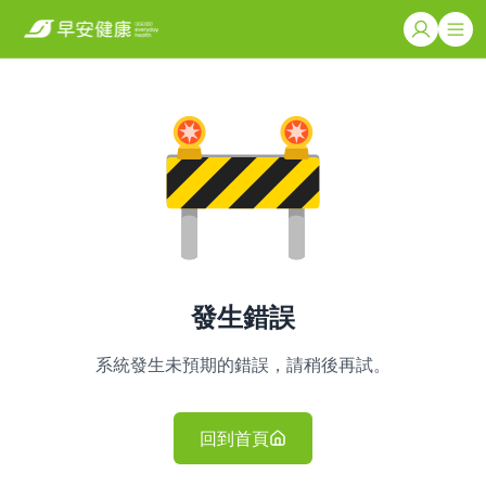
發生錯誤
系統發生未預期的錯誤，請稍後再試。
回到首頁