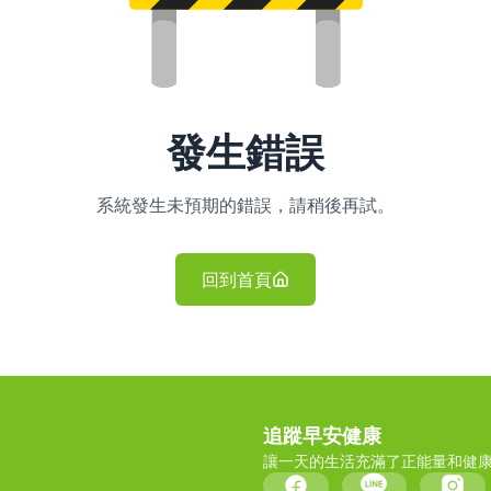
發生錯誤
系統發生未預期的錯誤，請稍後再試。
回到首頁
追蹤早安健康
讓一天的生活充滿了正能量和健