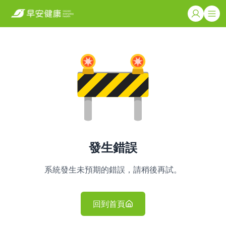
發生錯誤
系統發生未預期的錯誤，請稍後再試。
回到首頁