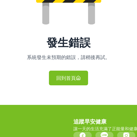
發生錯誤
系統發生未預期的錯誤，請稍後再試。
回到首頁
追蹤早安健康
讓一天的生活充滿了正能量和健