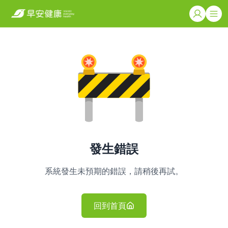
發生錯誤
系統發生未預期的錯誤，請稍後再試。
回到首頁